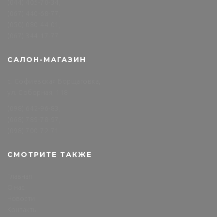
(044) 405-70-34,
(067) 440-68-77,
(050) 080-44-01,
(067) 344-17-77
САЛОН-МАГАЗИН
с. Софиевская Борщаговка,
ул. Соборная, 118
(098) 642-96-83,
(068) 789-78-97,
(098) 700-72-71
СМОТРИТЕ ТАКЖЕ
Главная
О нас
Новости
Контакты